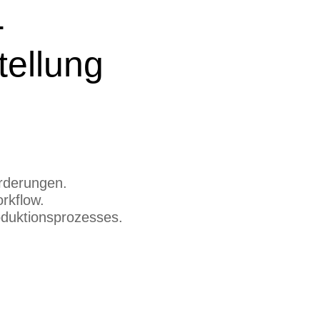
-
tellung
orderungen.
rkflow.
oduktionsprozesses.