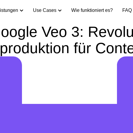
istungen
Use Cases
Wie funktioniert es?
FAQ
oogle Veo 3: Revolu
produktion für Conte