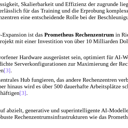
ssigkeit, Skalierbarkeit und Effizienz der zugrunde li
erlässlich für das Training und die Erprobung komplex
nzentren eine entscheidende Rolle bei der Beschleunig
r-Expansion ist das
Prometheus Rechenzentrum
in Ri
jekt mit einer Investition von über 10 Milliarden Dol
orfener Hardware ausgerüstet sein, optimiert für AI
dichte Serverkonfigurationen zur Maximierung der Rech
en
[3]
.
ntrales Hub fungieren, das andere Rechenzentren verb
über hinaus wird es über 500 dauerhafte Arbeitsplätze 
chäftigen
[3]
.
uf abzielt, generative und superintelligente AI-Modelle
 robuste Rechenzentrumsinfrastrukturen wie das Prome