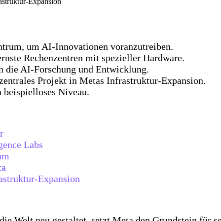
struktur-Expansion
ntrum, um AI-Innovationen voranzutreiben.
rnste Rechenzentren mit spezieller Hardware.
rn die AI-Forschung und Entwicklung.
entrales Projekt in Metas Infrastruktur-Expansion.
 beispielloses Niveau.
r
igence Labs
rum
ta
astruktur-Expansion
z die Welt neu gestaltet, setzt Meta den Grundstein für