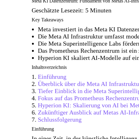
Meta KI Datenzentrum: Fundament von Metas AI-Infra
Geschätzte Lesezeit: 5 Minuten
Key Takeaways
Meta investiert in das Meta KI Datenze
Die Meta AI Infrastruktur umfasst mode
Die Meta Superintelligence Labs förde
Das Prometheus Rechenzentrum ist ein z
Hyperion KI skaliert AI-Modelle auf ein
Inhaltsverzeichnis
Einführung
Überblick über die Meta AI Infrastruktu
Tiefer Einblick in die Meta Superintell
Fokus auf das Prometheus Rechenzent
Hyperion KI: Skalierung von AI bei Me
Zukünftiger Ausblick auf Metas AI-Infr
Schlussfolgerung
Einführung
In einer Zeit, in der künstliche Intelligen